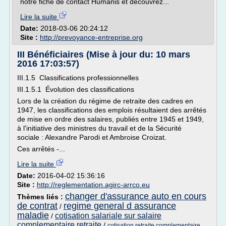
notre fiche de contact Humanis et découvrez...
Lire la suite
Date:
2018-03-06 20:24:12
Site :
http://prevoyance-entreprise.org
III Bénéficiaires (Mise à jour du: 10 mars
2016 17:03:57)
III.1.5 Classifications professionnelles
III.1.5.1 Évolution des classifications
Lors de la création du régime de retraite des cadres en
1947, les classifications des emplois résultaient des arrêtés
de mise en ordre des salaires, publiés entre 1945 et 1949,
à l'initiative des ministres du travail et de la Sécurité
sociale : Alexandre Parodi et Ambroise Croizat.
Ces arrêtés -...
Lire la suite
Date:
2016-04-02 15:36:16
Site :
http://reglementation.agirc-arrco.eu
changer d'assurance auto en cours
Thèmes liés :
de contrat
regime general d assurance
/
maladie
cotisation salariale sur salaire
/
complementaire retraite
/
cotisation retraite complementaire