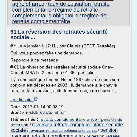
agirc et arrco
taux de cotisation retraite
/
complementaire
regime de retraite
/
complementaire obligatoire
regime de
/
retraite complementaire
61 La réversion des retraites sécurité
sociale ...
# ^ Le 4 janvier à 17:11 , par Claude (CFDT Retraités)
Oui, vous pouvez faire une demande.
Répondre à ce message
# 61 La réversion des retraites sécurité sociale Cnav-
Carsat, MSA Le 2 janvier à 01:36 , par italie
il y'a une collègue femme Né en 1967 chez de nous son
conjoint est décédés en 2003 . IL demande à la cnav la
retraite de réversion ; cette femme à reçu un courrier...
Lire la suite
Date:
2017-01-14 00:08:19
Site :
xn--cfdt-retraits-mhb.fr
Thèmes liés :
retraite complementaire arrco - pension de
reversion retraite complementaire securite
reversion
/
sociale
pension
/
/
reversion retraite complementaire carsat
reversion retraite complementaire
/
reversion retraite