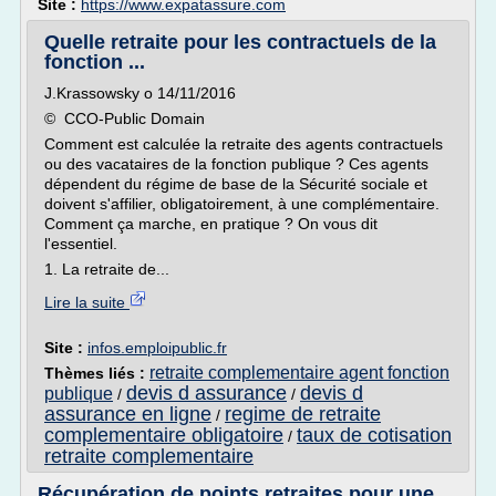
Site :
https://www.expatassure.com
Quelle retraite pour les contractuels de la
fonction ...
J.Krassowsky o 14/11/2016
© CCO-Public Domain
Comment est calculée la retraite des agents contractuels
ou des vacataires de la fonction publique ? Ces agents
dépendent du régime de base de la Sécurité sociale et
doivent s'affilier, obligatoirement, à une complémentaire.
Comment ça marche, en pratique ? On vous dit
l'essentiel.
1. La retraite de...
Lire la suite
Site :
infos.emploipublic.fr
retraite complementaire agent fonction
Thèmes liés :
devis d assurance
devis d
publique
/
/
assurance en ligne
regime de retraite
/
complementaire obligatoire
taux de cotisation
/
retraite complementaire
Récupération de points retraites pour une