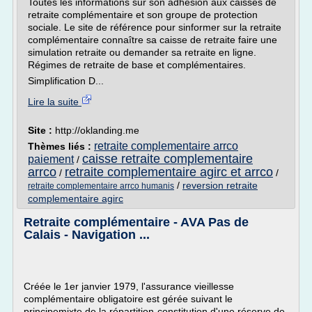
Toutes les informations sur son adhésion aux caisses de
retraite complémentaire et son groupe de protection
sociale. Le site de référence pour sinformer sur la retraite
complémentaire connaître sa caisse de retraite faire une
simulation retraite ou demander sa retraite en ligne.
Régimes de retraite de base et complémentaires.
Simplification D...
Lire la suite
Site :
http://oklanding.me
retraite complementaire arrco
Thèmes liés :
caisse retraite complementaire
paiement
/
arrco
retraite complementaire agirc et arrco
/
/
/
reversion retraite
retraite complementaire arrco humanis
complementaire agirc
Retraite complémentaire - AVA Pas de
Calais - Navigation ...
Créée le 1er janvier 1979, l'assurance vieillesse
complémentaire obligatoire est gérée suivant le
principemixte de la répartition-constitution d'une réserve de