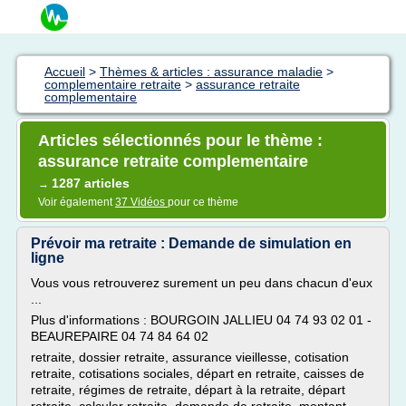
Accueil
>
Thèmes & articles : assurance maladie
>
complementaire retraite
>
assurance retraite
complementaire
Articles sélectionnés pour le thème :
assurance retraite complementaire
1287 articles
→
Voir également
37 Vidéos
pour ce thème
Prévoir ma retraite : Demande de simulation en
ligne
Vous vous retrouverez surement un peu dans chacun d'eux
...
Plus d'informations : BOURGOIN JALLIEU 04 74 93 02 01 -
BEAUREPAIRE 04 74 84 64 02
retraite, dossier retraite, assurance vieillesse, cotisation
retraite, cotisations sociales, départ en retraite, caisses de
retraite, régimes de retraite, départ à la retraite, départ