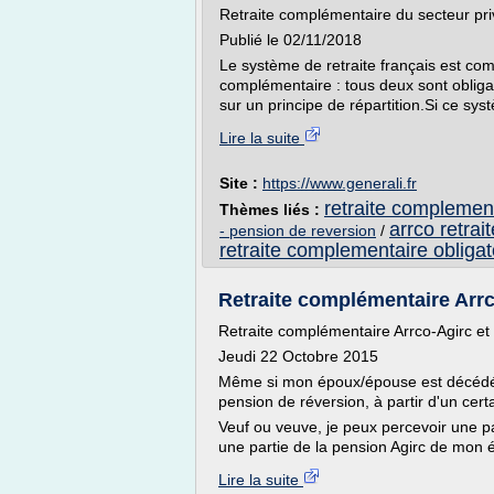
Retraite complémentaire du secteur pri
Publié le 02/11/2018
Le système de retraite français est co
complémentaire : tous deux sont obligat
sur un principe de répartition.Si ce systè
Lire la suite
Site :
https://www.generali.fr
retraite complement
Thèmes liés :
arrco retra
- pension de reversion
/
retraite complementaire obligat
Retraite complémentaire Arrco
Retraite complémentaire Arrco-Agirc et
Jeudi 22 Octobre 2015
Même si mon époux/épouse est décédé(e)
pension de réversion, à partir d'un cert
Veuf ou veuve, je peux percevoir une pa
une partie de la pension Agirc de mon 
Lire la suite