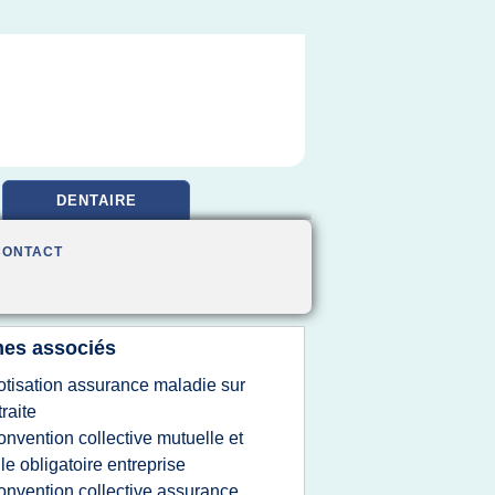
DENTAIRE
CONTACT
es associés
otisation assurance maladie sur
traite
onvention collective mutuelle et
lle obligatoire entreprise
onvention collective assurance