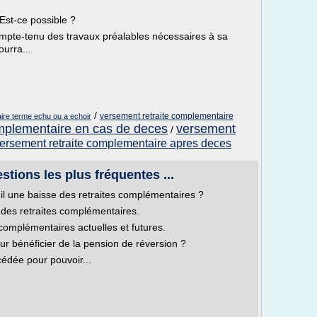
Est-ce possible ?
pte-tenu des travaux préalables nécessaires à sa
urra...
/
versement retraite complementaire
ire terme echu ou a echoir
omplementaire en cas de deces
versement
/
ersement retraite complementaire apres deces
tions les plus fréquentes ...
l une baisse des retraites complémentaires ?
 des retraites complémentaires.
s complémentaires actuelles et futures.
our bénéficier de la pension de réversion ?
cédée pour pouvoir...