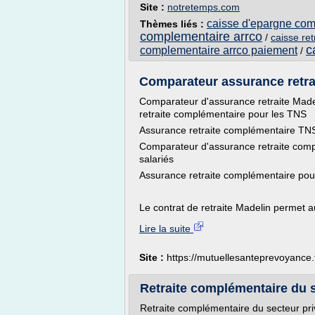
Site :
notretemps.com
caisse d'epargne comp
Thèmes liés :
complementaire arrco
/
caisse re
c
complementaire arrco paiement
/
Comparateur assurance retr
Comparateur d'assurance retraite Madel
retraite complémentaire pour les TNS
Assurance retraite complémentaire TN
Comparateur d'assurance retraite compl
salariés
Assurance retraite complémentaire pour
Le contrat de retraite Madelin permet au
Lire la suite
Site :
https://mutuellesanteprevoyance.
Retraite complémentaire du s
Retraite complémentaire du secteur pri