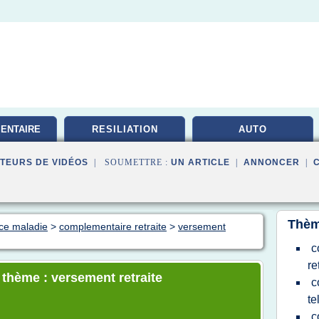
ENTAIRE
RESILIATION
AUTO
TE
TEURS DE VIDÉOS
| SOUMETTRE :
UN ARTICLE
|
ANNONCER
|
Thèm
nce maladie
>
complementaire retraite
>
versement
c
re
 thème : versement retraite
c
te
c