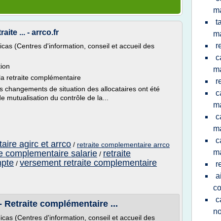
m
t
ite ... - arrco.fr
m
r
icas (Centres d'information, conseil et accueil des
c
tion
m
 la retraite complémentaire
r
es changements de situation des allocataires ont été
c
de mutualisation du contrôle de la...
m
c
ma
c
aire agirc et arrco
/
retraite complementaire arrco
ma
te complementaire salarie
retraite
/
mpte
versement retraite complementaire
/
r
a
co
c
 Retraite complémentaire ...
no
icas (Centres d'information, conseil et accueil des