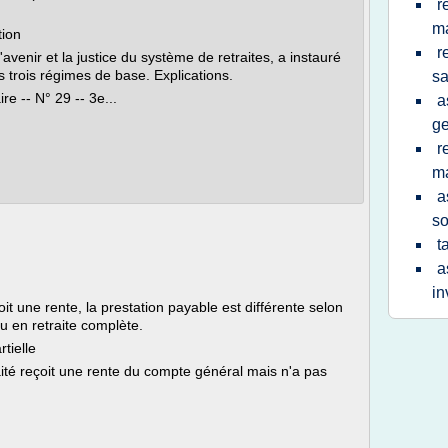
r
m
tion
r
'avenir et la justice du système de retraites, a instauré
es trois régimes de base. Explications.
sa
e -- N° 29 -- 3e...
a
ge
r
m
a
so
t
a
in
oit une rente, la prestation payable est différente selon
 ou en retraite complète.
rtielle
etraité reçoit une rente du compte général mais n'a pas