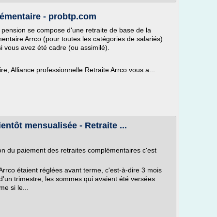
lémentaire - probtp.com
e pension se compose d'une retraite de base de la
entaire Arrco (pour toutes les catégories de salariés)
si vous avez été cadre (ou assimilé).
e, Alliance professionnelle Retraite Arrco vous a...
entôt mensualisée - Retraite ...
on du paiement des retraites complémentaires c'est
Arrco étaient réglées avant terme, c'est-à-dire 3 mois
n d'un trimestre, les sommes qui avaient été versées
e si le...