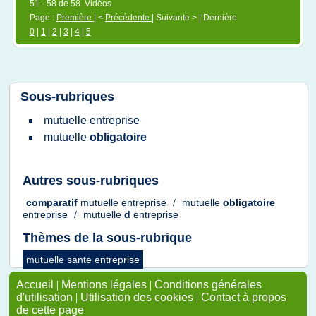
51 - 58 de 58 Vidéos
Page :
Première
| <
Précédente
| Suivante > | Dernière
0
|
1
|
2
|
3
|
4
|
5
Sous-rubriques
mutuelle entreprise
mutuelle
obligatoire
Autres sous-rubriques
comparatif
mutuelle entreprise
/
mutuelle
obligatoire
entreprise
/
mutuelle
d
entreprise
Thèmes de la sous-rubrique
mutuelle sante entreprise
Accueil
|
Mentions légales
|
Conditions générales
d'utilisation
|
Utilisation des cookies
|
Contact à propos
de cette page