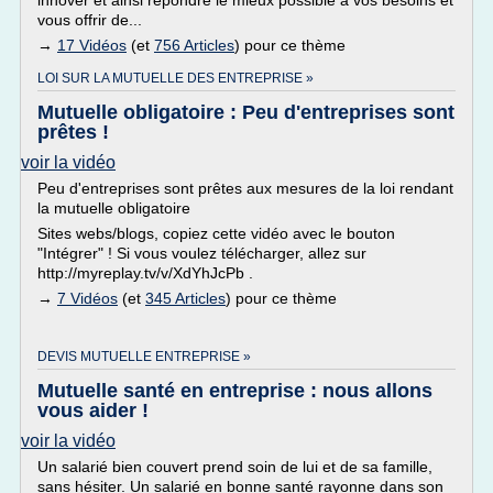
innover et ainsi répondre le mieux possible à vos besoins et
vous offrir de...
→
17 Vidéos
(et
756 Articles
) pour ce thème
LOI SUR LA MUTUELLE DES ENTREPRISE »
Mutuelle obligatoire : Peu d'entreprises sont
prêtes !
voir la vidéo
Peu d'entreprises sont prêtes aux mesures de la loi rendant
la mutuelle obligatoire
Sites webs/blogs, copiez cette vidéo avec le bouton
"Intégrer" ! Si vous voulez télécharger, allez sur
http://myreplay.tv/v/XdYhJcPb .
→
7 Vidéos
(et
345 Articles
) pour ce thème
DEVIS MUTUELLE ENTREPRISE »
Mutuelle santé en entreprise : nous allons
vous aider !
voir la vidéo
Un salarié bien couvert prend soin de lui et de sa famille,
sans hésiter. Un salarié en bonne santé rayonne dans son