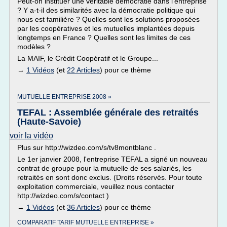
Peut-on instituer une véritable démocratie dans l'entreprise
? Y a-t-il des similarités avec la démocratie politique qui
nous est familière ? Quelles sont les solutions proposées
par les coopératives et les mutuelles implantées depuis
longtemps en France ? Quelles sont les limites de ces
modèles ?
La MAIF, le Crédit Coopératif et le Groupe...
→
1 Vidéos
(et
22 Articles
) pour ce thème
MUTUELLE ENTREPRISE 2008 »
TEFAL : Assemblée générale des retraités
(Haute-Savoie)
voir la vidéo
Plus sur http://wizdeo.com/s/tv8montblanc .
Le 1er janvier 2008, l'entreprise TEFAL a signé un nouveau
contrat de groupe pour la mutuelle de ses salariés, les
retraités en sont donc exclus. (Droits réservés. Pour toute
exploitation commerciale, veuillez nous contacter
http://wizdeo.com/s/contact )
→
1 Vidéos
(et
36 Articles
) pour ce thème
COMPARATIF TARIF MUTUELLE ENTREPRISE »