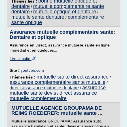
bonne mutuelle optique et
Thèmes liés :
dentaire
mutuelle complementaire sante
/
dentaire
mutuelle optique et dentaire
/
/
mutuelle sante dentaire
complementaire
/
sante optique
Assurance mutuelle complémentaire santé:
Dentaire et optique
Assurance en Direct, assurance mutuelle santé en ligne
immédiat et en quelques...
Lire la suite
Site :
youtube.com
mutuelle sante direct assurance
Thèmes liés :
/
assurance complementaire sante mutuelle
/
assurance
direct assurance mutuelle dentaire
/
mutuelle sante devis
direct assurance
/
mutuelle complementaire
MUTUELLE AGENCE GROUPAMA DE
REIMS ROEDERER: mutuelle sante ...
Mutuelle assurance GROUPAMA : Assurance auto,
assurance habitation et santé: devis et souscription en