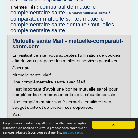
comparatif de mutuelle
Thèmes liés :
complementaire sante
/
/
almerys mutuelle sante
comparateur mutuelle sante
mutuelle
/
complementaire sante dentaire
mutuelles
/
complementaire sante
Mutuelle santé Maif - mutuelle-comparatif-
sante.com
En visitant ce site, vous acceptez l'utilisation de cookies
afin de vous proposer les meilleurs services possibles.
J'accepte
Mutuelle santé Maif
Une complémentaire santé avec Maif
Il est important d'avoir une bonne mutuelle santé pour
compléter les remboursements de la sécurité sociale.
Une complémentaire santé permet d'équilibrer son
budget santé et de prévoir ses dépenses.
Voici...
En poursuivant votre navigation sur ce site, vous acceptez
Lire la suite
X
l'utilisation de cookies pour vous proposer des contenus et
services adaptés à vos centres d'intérêts.
En savoir plus
Site :
https://mutuelle-comparatif-sante.com