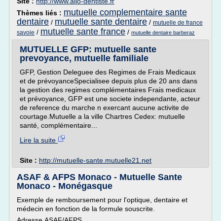
Site :
http://www.allo-dentiste.fr
mutuelle complementaire sante
Thèmes liés :
dentaire
mutuelle sante dentaire
/
/
mutuelle de france
mutuelle sante france
/
/
savoie
mutuelle dentaire barberaz
MUTUELLE GFP: mutuelle sante
prevoyance, mutuelle familiale
GFP, Gestion Deleguee des Regimes de Frais Medicaux
et de prévoyanceSpecialisee depuis plus de 20 ans dans
la gestion des regimes complémentaires Frais medicaux
et prévoyance, GFP est une societe independante, acteur
de reference du marche n exercant aucune activite de
courtage.Mutuelle a la ville Chartres Cedex: mutuelle
santé, complémentaire...
Lire la suite
Site :
http://mutuelle-sante.mutuelle21.net
ASAF & AFPS Monaco - Mutuelle Sante
Monaco - Monégasque
Exemple de remboursement pour l'optique, dentaire et
médecin en fonction de la formule souscrite.
Adresse ASAF/AFPS