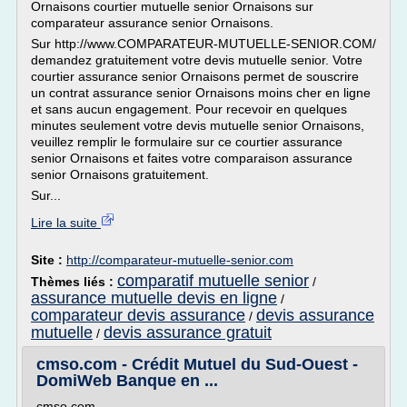
Ornaisons courtier mutuelle senior Ornaisons sur
comparateur assurance senior Ornaisons.
Sur http://www.COMPARATEUR-MUTUELLE-SENIOR.COM/
demandez gratuitement votre devis mutuelle senior. Votre
courtier assurance senior Ornaisons permet de souscrire
un contrat assurance senior Ornaisons moins cher en ligne
et sans aucun engagement. Pour recevoir en quelques
minutes seulement votre devis mutuelle senior Ornaisons,
veuillez remplir le formulaire sur ce courtier assurance
senior Ornaisons et faites votre comparaison assurance
senior Ornaisons gratuitement.
Sur...
Lire la suite
Site :
http://comparateur-mutuelle-senior.com
comparatif mutuelle senior
Thèmes liés :
/
assurance mutuelle devis en ligne
/
comparateur devis assurance
devis assurance
/
mutuelle
devis assurance gratuit
/
cmso.com - Crédit Mutuel du Sud-Ouest -
DomiWeb Banque en ...
cmso.com