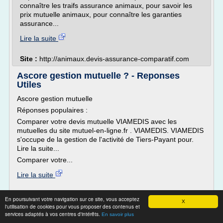
connaître les traifs assurance animaux, pour savoir les
prix mutuelle animaux, pour connaître les garanties
assurance...
Lire la suite
Site :
http://animaux.devis-assurance-comparatif.com
Ascore gestion mutuelle ? - Reponses
Utiles
Ascore gestion mutuelle
Réponses populaires :
Comparer votre devis mutuelle VIAMEDIS avec les
mutuelles du site mutuel-en-ligne.fr . VIAMEDIS. VIAMEDIS
s'occupe de la gestion de l'activité de Tiers-Payant pour.
Lire la suite...
Comparer votre...
Lire la suite
Site :
http://www.reponsesutiles.com
En poursuivant votre navigation sur ce site, vous acceptez
X
assurance mutuelle devis en ligne
l'utilisation de cookies pour vous proposer des contenus et
Thèmes liés :
/
services adaptés à vos centres d'intérêts.
devis mutuelle ligne
mutuelle devis comparatif
En savoir plus
/