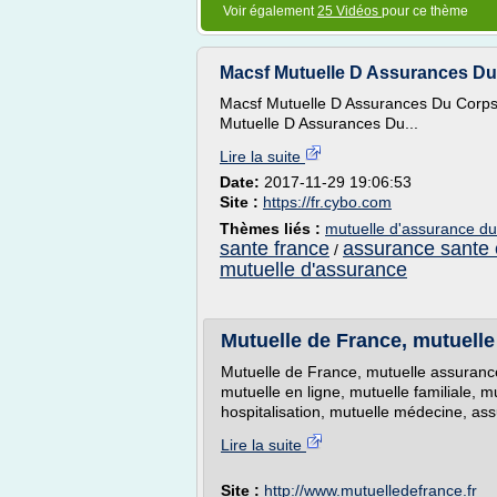
Voir également
25 Vidéos
pour ce thème
Macsf Mutuelle D Assurances Du 
Macsf Mutuelle D Assurances Du Corps
Mutuelle D Assurances Du...
Lire la suite
Date:
2017-11-29 19:06:53
Site :
https://fr.cybo.com
Thèmes liés :
mutuelle d'assurance du
sante france
assurance sante 
/
mutuelle d'assurance
Mutuelle de France, mutuelle
Mutuelle de France, mutuelle assurance
mutuelle en ligne, mutuelle familiale, m
hospitalisation, mutuelle médecine, ass
Lire la suite
Site :
http://www.mutuelledefrance.fr