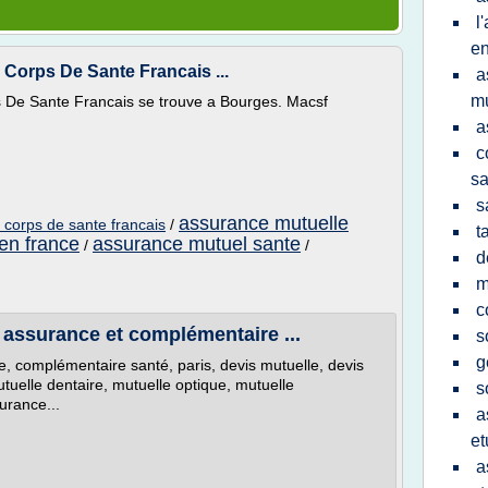
l
en
Corps De Sante Francais ...
a
mu
 De Sante Francais se trouve a Bourges. Macsf
a
c
sa
s
assurance mutuelle
 corps de sante francais
/
t
en france
assurance mutuel sante
/
/
d
m
c
 assurance et complémentaire ...
s
g
, complémentaire santé, paris, devis mutuelle, devis
utuelle dentaire, mutuelle optique, mutuelle
s
urance...
a
et
a