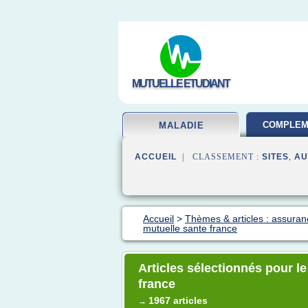
MUTUELLE ETUDIANT
COMPLEM
MALADIE
SAN
ACCUEIL
| CLASSEMENT :
SITES
,
AU
Accueil
>
Thèmes & articles : assura
mutuelle sante france
Articles sélectionnés pour l
france
1967 articles
→