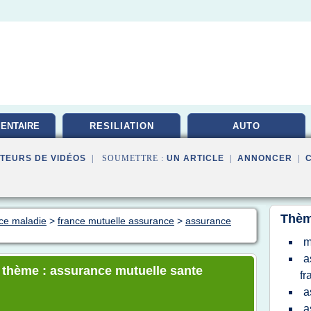
ENTAIRE
RESILIATION
AUTO
TE
TEURS DE VIDÉOS
| SOUMETTRE :
UN ARTICLE
|
ANNONCER
|
Thèm
nce maladie
>
france mutuelle assurance
>
assurance
m
a
e thème : assurance mutuelle sante
fr
a
a