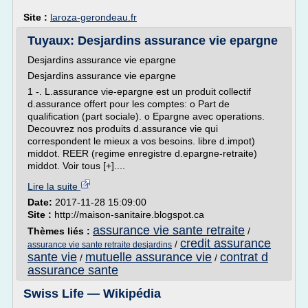
Site :
laroza-gerondeau.fr
Tuyaux: Desjardins assurance vie epargne
Desjardins assurance vie epargne
Desjardins assurance vie epargne
1 -. L.assurance vie-epargne est un produit collectif
d.assurance offert pour les comptes: o Part de
qualification (part sociale). o Epargne avec operations.
Decouvrez nos produits d.assurance vie qui
correspondent le mieux a vos besoins. libre d.impot)
middot. REER (regime enregistre d.epargne-retraite)
middot. Voir tous [+]....
Lire la suite
Date:
2017-11-28 15:09:00
Site :
http://maison-sanitaire.blogspot.ca
assurance vie sante retraite
Thèmes liés :
/
credit assurance
/
assurance vie sante retraite desjardins
sante vie
mutuelle assurance vie
contrat d
/
/
assurance sante
Swiss Life — Wikipédia