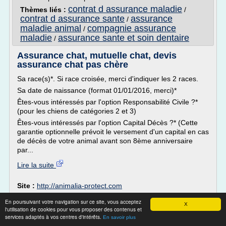
contrat d assurance maladie
Thèmes liés :
/
contrat d assurance sante
assurance
/
maladie animal
compagnie assurance
/
maladie
assurance sante et soin dentaire
/
Assurance chat, mutuelle chat, devis
assurance chat pas chère
Sa race(s)*. Si race croisée, merci d'indiquer les 2 races.
Sa date de naissance (format 01/01/2016, merci)*
Êtes-vous intéressés par l'option Responsabilité Civile ?*
(pour les chiens de catégories 2 et 3)
Êtes-vous intéressés par l'option Capital Décès ?* (Cette
garantie optionnelle prévoit le versement d'un capital en cas
de décès de votre animal avant son 8ème anniversaire
par...
Lire la suite
Site :
http://animalia-protect.com
assurance sante chien chat
Thèmes liés :
/
En poursuivant votre navigation sur ce site, vous acceptez
X
devis assurance pas cher
assurance sante chat
/
/
l'utilisation de cookies pour vous proposer des contenus et
assurance responsabilite civile chien categorie 2
/
services adaptés à vos centres d'intérêts.
En savoir plus
comparateur d'assurance accident de la vie