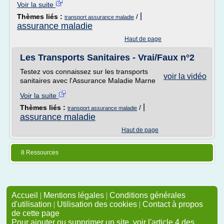
Voir la suite
l
Thèmes liés :
/
transport assurance maladie
assurance maladie
Haut de page
Les Transports Sanitaires - Vrai/Faux n°2
Testez vos connaissez sur les transports
voir la vidéo
sanitaires avec l'Assurance Maladie Marne
Voir la suite
l
Thèmes liés :
/
transport assurance maladie
assurance maladie
Haut de page
8 Ressources
Accueil
|
Mentions légales
|
Conditions générales
d'utilisation
|
Utilisation des cookies
|
Contact à propos
de cette page
Pour ajouter ou supprimer un site, voir l'article 4 des