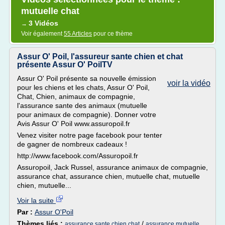
mutuelle chat
3 Vidéos
→
Voir également
55 Articles
pour ce thème
Assur O' Poil, l'assureur sante chien et chat
présente Assur O' PoilTV
Assur O' Poil présente sa nouvelle émission
voir la vidéo
pour les chiens et les chats, Assur O' Poil,
Chat, Chien, animaux de compagnie,
l'assurance sante des animaux (mutuelle
pour animaux de compagnie). Donner votre
Avis Assur O' Poil www.assuropoil.fr
Venez visiter notre page facebook pour tenter
de gagner de nombreux cadeaux !
http://www.facebook.com/Assuropoil.fr
Assuropoil, Jack Russel, assurance animaux de compagnie,
assurance chat, assurance chien, mutuelle chat, mutuelle
chien, mutuelle...
Voir la suite
Par :
Assur O'Poil
Thèmes liés :
/
assurance sante chien chat
assurance mutuelle