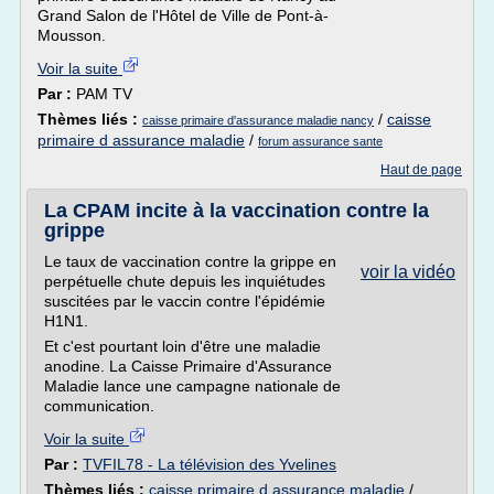
Grand Salon de l'Hôtel de Ville de Pont-à-
Mousson.
Voir la suite
Par :
PAM TV
Thèmes liés :
/
caisse
caisse primaire d'assurance maladie nancy
primaire d assurance maladie
/
forum assurance sante
Haut de page
La CPAM incite à la vaccination contre la
grippe
Le taux de vaccination contre la grippe en
voir la vidéo
perpétuelle chute depuis les inquiétudes
suscitées par le vaccin contre l'épidémie
H1N1.
Et c'est pourtant loin d'être une maladie
anodine. La Caisse Primaire d'Assurance
Maladie lance une campagne nationale de
communication.
Voir la suite
Par :
TVFIL78 - La télévision des Yvelines
Thèmes liés :
caisse primaire d assurance maladie
/