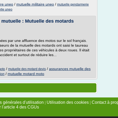
aire uneo
/
mutuelle militaire uneo
/
mutuelle gendarmerie
lle uneo
 mutuelle : Mutuelle des motards
es par une affluence des motos sur le sol français.
seurs de la mutuelle des motards ont saisi le taureau
es propriétaires de ces véhicules à deux roues. Il était
ccident et surtout de réduire les...
/
/
assurances mutuelle des
moto
mutuelle des motard devis
/
mutuelle motard moto
tion
 générales d'utilisation
|
Utilisation des cookies
|
Contact à pro
r l'article 4 des CGUs